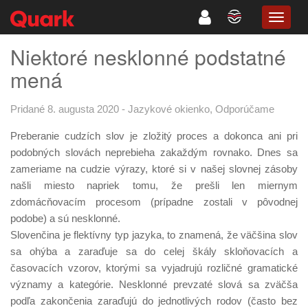
TOGG
NAVIG
Niektoré nesklonné podstatné
mená
Pridané 8. augusta 2020
-
Jazykové okienko
,
Odporúčame
Preberanie cudzích slov je zložitý proces a dokonca ani pri
podobných slovách neprebieha zakaždým rovnako. Dnes sa
zameriame na cudzie výrazy, ktoré si v našej slovnej zásoby
našli miesto napriek tomu, že prešli len miernym
zdomácňovacím procesom (prípadne zostali v pôvodnej
podobe) a sú nesklonné.
Slovenčina je flektívny typ jazyka, to znamená, že väčšina slov
sa ohýba a zaraďuje sa do celej škály skloňovacích a
časovacích vzorov, ktorými sa vyjadrujú rozličné gramatické
významy a kategórie. Nesklonné prevzaté slová sa zväčša
podľa zakončenia zaraďujú do jednotlivých rodov (často bez