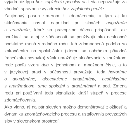
vyjadrenie typu
bez zaplatenia penálov
sa teda nepovažuje za
vhodné, správne je vyjadrenie
bez zaplatenia penále
.
Zaujímavý posun smerom k zdomácneniu, a tým aj ku
skloňovaniu nastal napríklad pri slovách
angažmán
a
aranžmán
, ktoré sa pravopisne dávno prispôsobili, ale
používali sa a aj v súčasnosti sa používajú ako nesklonné
podstatné mená stredného rodu. Ich zdomácnená podoba so
zakončením na spoluhlásku (ktorou sa nahrádza pôvodná
francúzska nosovka) však umožňuje skloňovanie v mužskom
rode podľa vzoru
dub
v jednotnom aj množnom čísle, a to
v jazykovej praxi v súčasnosti prevažuje, teda
hovoríme
o angažmáne, akceptujeme angažmány, nesúhlasíme
s aranžmánom, sme spokojní s aranžmánmi
a pod. Zmena
rodu pri používaní teda signalizuje ďalší stupeň v procese
zdomácňovania.
Ako vidno, aj na pár slovách možno demonštrovať zložitosť a
dynamiku zdomácňovacieho procesu a ustaľovania prevzatých
slov v slovenskom prostredí.