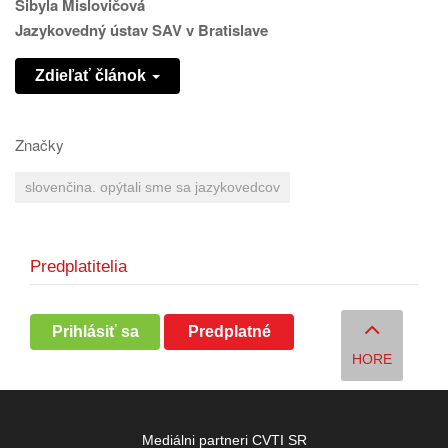
Sibyla Mislovičová
Jazykovedný ústav SAV v Bratislave
Zdieľať článok
Značky
slovenčina. opýtali sme sa jazykovedcov
Predplatitelia
Prihlásiť sa
Predplatné
HORE
Mediálni partneri CVTI SR