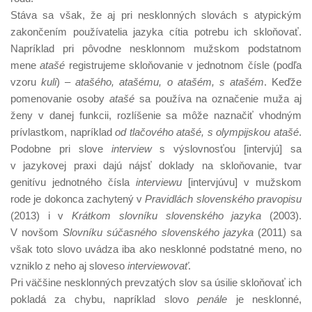
Stáva sa však, že aj pri nesklonných slovách s atypickým
zakončením používatelia jazyka cítia potrebu ich skloňovať.
Napríklad pri pôvodne nesklonnom mužskom podstatnom
mene
atašé
registrujeme skloňovanie v jednotnom čísle (podľa
vzoru
kuli
) –
atašého, atašému, o atašém, s atašém
. Keďže
pomenovanie osoby
atašé
sa používa na označenie muža aj
ženy v danej funkcii, rozlíšenie sa môže naznačiť vhodným
prívlastkom, napríklad
od tlačového atašé, s olympijskou atašé
.
Podobne pri slove
interview
s výslovnosťou [intervjú] sa
v jazykovej praxi dajú nájsť doklady na skloňovanie, tvar
genitívu jednotného čísla
interviewu
[intervjúvu] v mužskom
rode je dokonca zachytený v
Pravidlách slovenského pravopisu
(2013) i v
Krátkom slovníku slovenského jazyka
(2003).
V novšom
Slovníku súčasného slovenského jazyka
(2011) sa
však toto slovo uvádza iba ako nesklonné podstatné meno, no
vzniklo z neho aj sloveso
interviewovať
.
Pri väčšine nesklonných prevzatých slov sa úsilie skloňovať ich
pokladá za chybu, napríklad slovo
penále
je nesklonné,