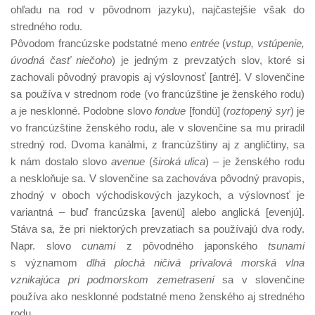
ohľadu na rod v pôvodnom jazyku), najčastejšie však do
stredného rodu.
Pôvodom francúzske podstatné meno
entrée
(
vstup, vstúpenie,
úvodná časť niečoho
) je jedným z prevzatých slov, ktoré si
zachovali pôvodný pravopis aj výslovnosť [antré]. V slovenčine
sa používa v strednom rode (vo francúzštine je ženského rodu)
a je nesklonné. Podobne slovo
fondue
[fondü] (
roztopený syr
) je
vo francúzštine ženského rodu, ale v slovenčine sa mu priradil
stredný rod. Dvoma kanálmi, z francúzštiny aj z angličtiny, sa
k nám dostalo slovo
avenue
(
široká ulica
)
–
je ženského rodu
a neskloňuje sa. V slovenčine sa zachováva pôvodný pravopis,
zhodný v oboch východiskových jazykoch, a výslovnosť je
variantná – buď francúzska [avenü] alebo anglická [evenjú].
Stáva sa, že pri niektorých prevzatiach sa používajú dva rody.
Napr. slovo
cunami
z pôvodného japonského
tsunami
s významom
dlhá plochá ničivá prívalová morská vlna
vznikajúca pri podmorskom zemetrasení
sa v slovenčine
používa ako nesklonné podstatné meno ženského aj stredného
rodu.