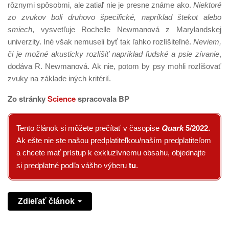
rôznymi spôsobmi, ale zatiaľ nie je presne známe ako.
Niektoré
zo zvukov boli druhovo špecifické, napríklad štekot alebo
smiech
, vysvetľuje Rochelle Newmanová z Marylandskej
univerzity. Iné však nemuseli byť tak ľahko rozlíšiteľné.
Neviem,
či je možné akusticky rozlíšiť napríklad ľudské a psie zívanie
,
dodáva R. Newmanová. Ak nie, potom by psy mohli rozlišovať
zvuky na základe iných kritérií.
Zo stránky
Science
spracovala BP
Quark
5/2022
.
Tento článok si môžete prečítať v časopise
Ak ešte nie ste našou predplatiteľkou/naším predplatiteľom
a chcete mať prístup k exkluzívnemu obsahu, objednajte
tu
si predplatné podľa vášho výberu
.
Zdieľať článok