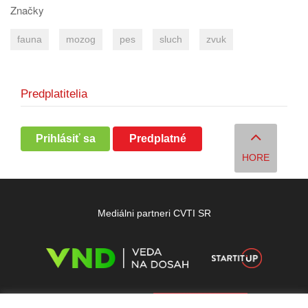
Značky
fauna
mozog
pes
sluch
zvuk
Predplatitelia
Prihlásiť sa
Predplatné
HORE
Mediálni partneri CVTI SR