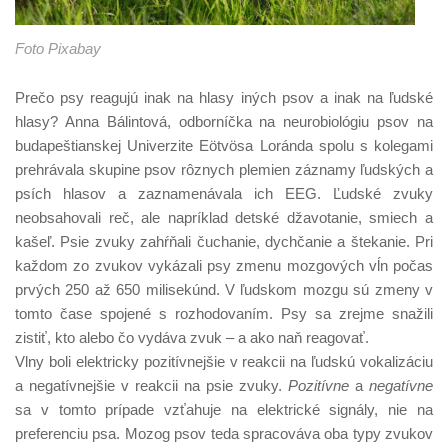
Foto Pixabay
Prečo psy reagujú inak na hlasy iných psov a inak na ľudské
hlasy? Anna Bálintová, odborníčka na neurobiológiu psov na
budapeštianskej Univerzite Eötvösa Loránda spolu s kolegami
prehrávala skupine psov rôznych plemien záznamy ľudských a
psích hlasov a zaznamenávala ich EEG. Ľudské zvuky
neobsahovali reč, ale napríklad detské džavotanie, smiech a
kašeľ. Psie zvuky zahŕňali čuchanie, dychčanie a štekanie. Pri
každom zo zvukov vykázali psy zmenu mozgových vĺn počas
prvých 250 až 650 milisekúnd. V ľudskom mozgu sú zmeny v
tomto čase spojené s rozhodovaním. Psy sa zrejme snažili
zistiť, kto alebo čo vydáva zvuk – a ako naň reagovať.
Vlny boli elektricky pozitívnejšie v reakcii na ľudskú vokalizáciu
a negatívnejšie v reakcii na psie zvuky.
Pozitívne
a
negatívne
sa v tomto prípade vzťahuje na elektrické signály, nie na
preferenciu psa. Mozog psov teda spracováva oba typy zvukov