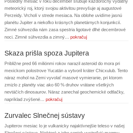
Posledný mesiac v roku december sľubuje každoročný výdatný
meteorický roj, ktorý svojou aktivitou prevyšuje aj augustové
Perzeidy. Vrcholí v strede mesiaca. Na oblohe uvidíme jasnú
planétu Jupiter a niekoľko krásnych planetárnych konjunkcií.
Zimné súhvezdia nám zasa spestria ligotavé dlhé decembrové
pokračuj
noci. Zimné súhvezdia a zimný…
Skaza prišla spoza Jupitera
Približne pred 66 miliónmi rokov narazil asteroid do mora pri
mexickom polostrove Yucatán a vytvoril kráter Chicxulub. Tento
náraz mohol na Zemi vyvolať masové vymieranie, pri ktorom
zmizlo z planéty viac ako 60 % druhov vrátane všetkých
nevtáčích dinosaurov. Náraz zanechal geochemické odtlačky,
pokračuj
napríklad zvýšené…
Zurvalec Slnečnej sústavy
Jupiterov mesiac Io je vulkanicky najaktívnejšie teleso v našej
Slnečnej sústave. Niektoré z jeho sopiek vystreľujú magmu