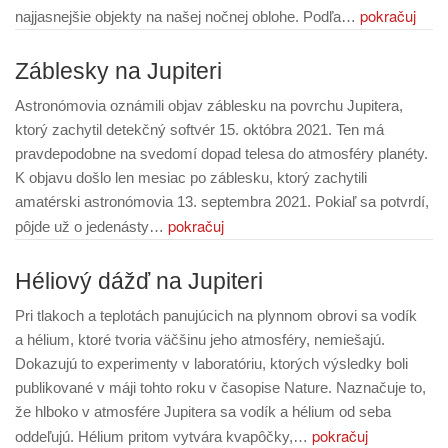
pokračuj
najjasnejšie objekty na našej nočnej oblohe. Podľa…
Záblesky na Jupiteri
Astronómovia oznámili objav záblesku na povrchu Jupitera,
ktorý zachytil detekčný softvér 15. októbra 2021. Ten má
pravdepodobne na svedomí dopad telesa do atmosféry planéty.
K objavu došlo len mesiac po záblesku, ktorý zachytili
amatérski astronómovia 13. septembra 2021. Pokiaľ sa potvrdí,
pokračuj
pôjde už o jedenásty…
Héliový dážď na Jupiteri
Pri tlakoch a teplotách panujúcich na plynnom obrovi sa vodík
a hélium, ktoré tvoria väčšinu jeho atmosféry, nemiešajú.
Dokazujú to experimenty v laboratóriu, ktorých výsledky boli
publikované v máji tohto roku v časopise Nature. Naznačuje to,
že hlboko v atmosfére Jupitera sa vodík a hélium od seba
pokračuj
oddeľujú. Hélium pritom vytvára kvapôčky,…