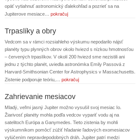
opäť vytiahnuť astronomický ďalekohľad a pozrieť sa na
pokračuj
Jupiterove mesiace…
Trpaslíky a obry
Vedcom sa v rámci rozsiahleho výskumu nepodarilo nájsť
planéty typu plynných obrov okolo hviezd s nízkou hmotnosťou
– červených trpaslíkov. V okolí 200 hviezd sme nezistili ani
jednu z týchto planét, uviedla astronómka Emily Passová z
Harvard-Smithsonian Center for Astrophysics v Massachusetts.
pokračuj
Zistenie podporuje teóriu,…
Zahrievanie mesiacov
Mladý, veľmi jasný Jupiter možno vysušil svoj mesiac Io.
Žiarivosť planéty mohla podľa vedcov vypariť vodu aj na
satelitoch Európa a Ganymedes. Tieto zistenia by mohli
výskumníkom pomôcť zúžiť hľadanie ľadových exomesiacov
vylúčením nepravdepodobných dráh. Jupiter patrí medzi