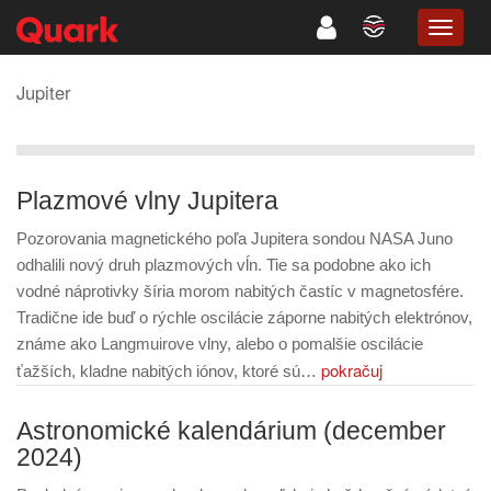
TOGG
NAVIG
Jupiter
Plazmové vlny Jupitera
Pozorovania magnetického poľa Jupitera sondou NASA Juno
odhalili nový druh plazmových vĺn. Tie sa podobne ako ich
vodné náprotivky šíria morom nabitých častíc v magnetosfére.
Tradične ide buď o rýchle oscilácie záporne nabitých elektrónov,
známe ako Langmuirove vlny, alebo o pomalšie oscilácie
pokračuj
ťažších, kladne nabitých iónov, ktoré sú…
Astronomické kalendárium (december
2024)