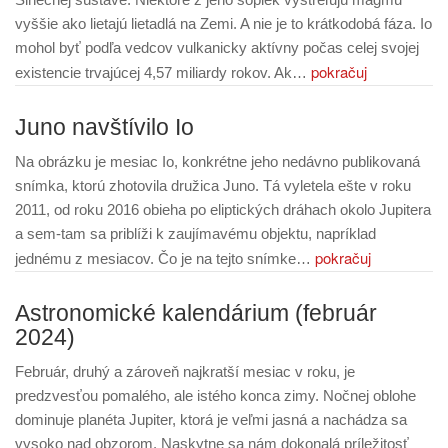
vyššie ako lietajú lietadlá na Zemi. A nie je to krátkodobá fáza. Io
mohol byť podľa vedcov vulkanicky aktívny počas celej svojej
pokračuj
existencie trvajúcej 4,57 miliardy rokov. Ak…
Juno navštívilo Io
Na obrázku je mesiac Io, konkrétne jeho nedávno publikovaná
snímka, ktorú zhotovila družica Juno. Tá vyletela ešte v roku
2011, od roku 2016 obieha po eliptických dráhach okolo Jupitera
a sem-tam sa priblíži k zaujímavému objektu, napríklad
pokračuj
jednému z mesiacov. Čo je na tejto snímke…
Astronomické kalendárium (február
2024)
Február, druhý a zároveň najkratší mesiac v roku, je
predzvesťou pomalého, ale istého konca zimy. Nočnej oblohe
dominuje planéta Jupiter, ktorá je veľmi jasná a nachádza sa
vysoko nad obzorom. Naskytne sa nám dokonalá príležitosť