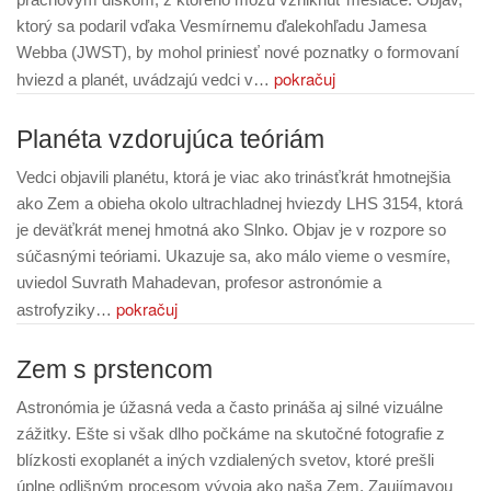
ktorý sa podaril vďaka Vesmírnemu ďalekohľadu Jamesa
Webba (JWST), by mohol priniesť nové poznatky o formovaní
pokračuj
hviezd a planét, uvádzajú vedci v…
Planéta vzdorujúca teóriám
Vedci objavili planétu, ktorá je viac ako trinásťkrát hmotnejšia
ako Zem a obieha okolo ultrachladnej hviezdy LHS 3154, ktorá
je deväťkrát menej hmotná ako Slnko. Objav je v rozpore so
súčasnými teóriami. Ukazuje sa, ako málo vieme o vesmíre,
uviedol Suvrath Mahadevan, profesor astronómie a
pokračuj
astrofyziky…
Zem s prstencom
Astronómia je úžasná veda a často prináša aj silné vizuálne
zážitky. Ešte si však dlho počkáme na skutočné fotografie z
blízkosti exoplanét a iných vzdialených svetov, ktoré prešli
úplne odlišným procesom vývoja ako naša Zem. Zaujímavou