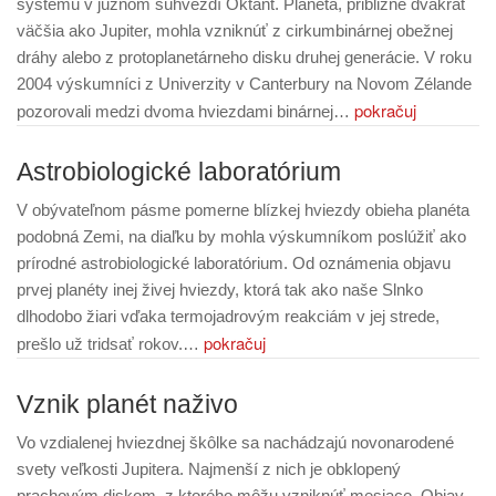
systému v južnom súhvezdí Oktant. Planéta, približne dvakrát
väčšia ako Jupiter, mohla vzniknúť z cirkumbinárnej obežnej
dráhy alebo z protoplanetárneho disku druhej generácie. V roku
2004 výskumníci z Univerzity v Canterbury na Novom Zélande
pokračuj
pozorovali medzi dvoma hviezdami binárnej…
Astrobiologické laboratórium
V obývateľnom pásme pomerne blízkej hviezdy obieha planéta
podobná Zemi, na diaľku by mohla výskumníkom poslúžiť ako
prírodné astrobiologické laboratórium. Od oznámenia objavu
prvej planéty inej živej hviezdy, ktorá tak ako naše Slnko
dlhodobo žiari vďaka termojadrovým reakciám v jej strede,
pokračuj
prešlo už tridsať rokov.…
Vznik planét naživo
Vo vzdialenej hviezdnej škôlke sa nachádzajú novonarodené
svety veľkosti Jupitera. Najmenší z nich je obklopený
prachovým diskom, z ktorého môžu vzniknúť mesiace. Objav,