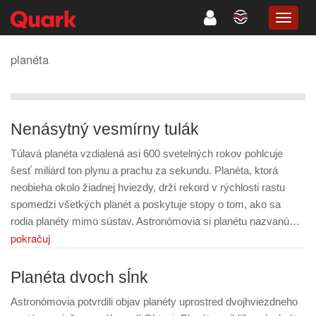
TOGG
NAVIG
planéta
Nenásytný vesmírny tulák
Túlavá planéta vzdialená asi 600 svetelných rokov pohlcuje
šesť miliárd ton plynu a prachu za sekundu. Planéta, ktorá
neobieha okolo žiadnej hviezdy, drží rekord v rýchlosti rastu
spomedzi všetkých planét a poskytuje stopy o tom, ako sa
rodia planéty mimo sústav. Astronómovia si planétu nazvanú…
pokračuj
Planéta dvoch sĺnk
Astronómovia potvrdili objav planéty uprostred dvojhviezdneho