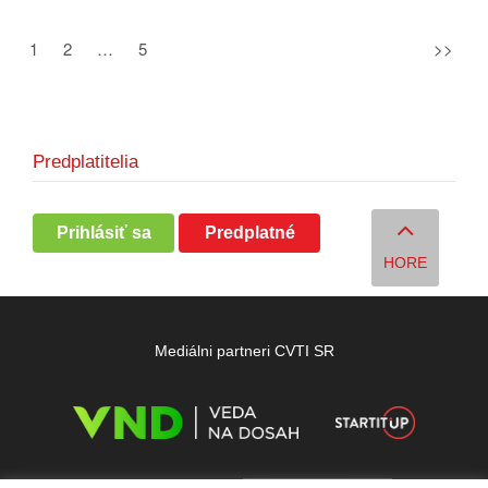
1
2
…
5
>>
Predplatitelia
Prihlásiť sa
Predplatné
HORE
Mediálni partneri CVTI SR