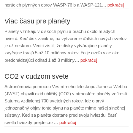
pokračuj
horúcich plynných obrov WASP-76 b a WASP-121…
Viac času pre planéty
Planéty vznikajú v diskoch plynu a prachu okolo mladých
hviezd. Keď disk zanikne, na vytvorenie ďalších nových svetov
je už neskoro. Vedci zistili, že disky vytvárajúce planéty
zvyčajne trvajú 5 až 10 miliónov rokov, čo je oveľa viac ako
pokračuj
predchádzajúci odhad 1 až 3 milióny…
CO2 v cudzom svete
Astronómovia pomocou Vesmírneho teleskopu Jamesa Webba
(JWST) objavili oxid uhličitý (CO2) v atmosfére planéty veľkosti
Saturna vzdialenej 700 svetelných rokov. Ide o prvý
jednoznačný objav tohto plynu na planéte mimo našej slnečnej
sústavy. Keď sa planéta dostane pred svoju hviezdu, časť
pokračuj
svetla hviezdy prejde cez…