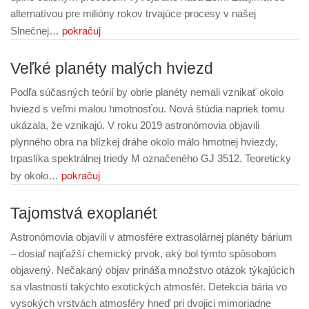
alternatívou pre milióny rokov trvajúce procesy v našej
pokračuj
Slnečnej…
Veľké planéty malých hviezd
Podľa súčasných teórií by obrie planéty nemali vznikať okolo
hviezd s veľmi malou hmotnosťou. Nová štúdia napriek tomu
ukázala, že vznikajú. V roku 2019 astronómovia objavili
plynného obra na blízkej dráhe okolo málo hmotnej hviezdy,
trpaslíka spektrálnej triedy M označeného GJ 3512. Teoreticky
pokračuj
by okolo…
Tajomstvá exoplanét
Astronómovia objavili v atmosfére extrasolárnej planéty bárium
– dosiaľ najťažší chemický prvok, aký bol týmto spôsobom
objavený. Nečakaný objav prináša množstvo otázok týkajúcich
sa vlastností takýchto exotických atmosfér. Detekcia bária vo
vysokých vrstvách atmosféry hneď pri dvojici mimoriadne