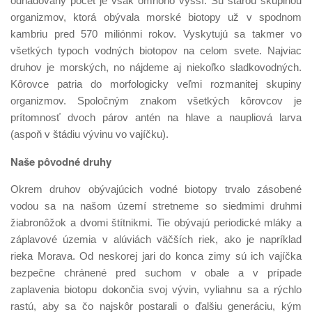
odhadovaný počet je však omnoho vyšší. Sú starou skupinou
organizmov, ktorá obývala morské biotopy už v spodnom
kambriu pred 570 miliónmi rokov. Vyskytujú sa takmer vo
všetkých typoch vodných biotopov na celom svete. Najviac
druhov je morských, no nájdeme aj niekoľko sladkovodných.
Kôrovce patria do morfologicky veľmi rozmanitej skupiny
organizmov. Spoločným znakom všetkých kôrovcov je
prítomnosť dvoch párov antén na hlave a naupliová larva
(aspoň v štádiu vývinu vo vajíčku).
Naše pôvodné druhy
Okrem druhov obývajúcich vodné biotopy trvalo zásobené
vodou sa na našom území stretneme so siedmimi druhmi
žiabronôžok a dvomi štítnikmi. Tie obývajú periodické mláky a
záplavové územia v alúviách väčších riek, ako je napríklad
rieka Morava. Od neskorej jari do konca zimy sú ich vajíčka
bezpečne chránené pred suchom v obale a v prípade
zaplavenia biotopu dokončia svoj vývin, vyliahnu sa a rýchlo
rastú, aby sa čo najskôr postarali o ďalšiu generáciu, kým