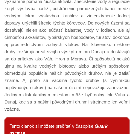
významne pomáha ľudská aktivita. Znečistenie vody a regulácie
korýt, výstavba nádrží, odstránenie prirodzených bariér medzi
vodnými tokmi výstavbou kanálov a zintenzívnenie lodnej
dopravy urýchlili šírenie týchto kôrovcov. Do nových území sa
dostávajú nielen ako súčasť balastnej vody v lodiach, ale aj
činnosťou akvaristov, rybárskych hospodárov, turistov, dokonca
aj prostredníctvom vodných vtákov. Na Slovensku niektoré
druhy rozširujú areál svojho výskytu mimo Dunaja a dostávajú
sa do prítokov ako Váh, Hron a Morava. Či spôsobujú nejakú
ujmu na kvalite vodných biotopov alebo určitým spôsobom
obmedzujú populácie našich pôvodných druhov, nie je zatiaľ
známe. Aj preto sa väčšina týchto druhov (s výnimkou
nepôvodných rakov!) na našom území nepovažuje za invázne.
Jediným diskutabilným miestom môže byť dolný tok Váhu a
Dunaj, kde sa s našimi pôvodnými druhmi stretneme len veľmi
vzácne.
Quark
Tento článok si môžete prečítať v časopise
03/2018
.