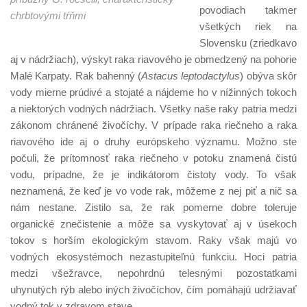
povodiach takmer
chrbtovými tŕňmi
všetkých riek na
Slovensku (zriedkavo
aj v nádržiach), výskyt raka riavového je obmedzený na pohorie
Malé Karpaty. Rak bahenný (
Astacus leptodactylus
) obýva skôr
vody mierne prúdivé a stojaté a nájdeme ho v nížinných tokoch
a niektorých vodných nádržiach. Všetky naše raky patria medzi
zákonom chránené živočíchy. V prípade raka riečneho a raka
riavového ide aj o druhy európskeho významu. Možno ste
počuli, že prítomnosť raka riečneho v potoku znamená čistú
vodu, prípadne, že je indikátorom čistoty vody. To však
neznamená, že keď je vo vode rak, môžeme z nej piť a nič sa
nám nestane. Zistilo sa, že rak pomerne dobre toleruje
organické znečistenie a môže sa vyskytovať aj v úsekoch
tokov s horším ekologickým stavom. Raky však majú vo
vodných ekosystémoch nezastupiteľnú funkciu. Hoci patria
medzi všežravce, nepohrdnú telesnými pozostatkami
uhynutých rýb alebo iných živočíchov, čím pomáhajú udržiavať
vodný tok v zdravom stave.