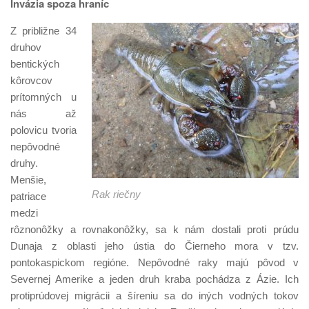
Invázia spoza hraníc
Z približne 34
druhov
bentických
kôrovcov
prítomných u
nás až
polovicu tvoria
nepôvodné
druhy.
Menšie,
Rak riečny
patriace
medzi
rôznonôžky a rovnakonôžky, sa k nám dostali proti prúdu
Dunaja z oblasti jeho ústia do Čierneho mora v tzv.
pontokaspickom regióne. Nepôvodné raky majú pôvod v
Severnej Amerike a jeden druh kraba pochádza z Ázie. Ich
protiprúdovej migrácii a šíreniu sa do iných vodných tokov