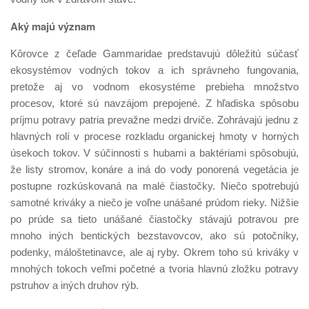
Aký majú význam
Kôrovce z čeľade Gammaridae predstavujú dôležitú súčasť
ekosystémov vodných tokov a ich správneho fungovania,
pretože aj vo vodnom ekosystéme prebieha množstvo
procesov, ktoré sú navzájom prepojené. Z hľadiska spôsobu
príjmu potravy patria prevažne medzi drviče. Zohrávajú jednu z
hlavných rolí v procese rozkladu organickej hmoty v horných
úsekoch tokov. V súčinnosti s hubami a baktériami spôsobujú,
že listy stromov, konáre a iná do vody ponorená vegetácia je
postupne rozkúskovaná na malé čiastočky. Niečo spotrebujú
samotné kriváky a niečo je voľne unášané prúdom rieky. Nižšie
po prúde sa tieto unášané čiastočky stávajú potravou pre
mnoho iných bentických bezstavovcov, ako sú potočníky,
podenky, máloštetinavce, ale aj ryby. Okrem toho sú kriváky v
mnohých tokoch veľmi početné a tvoria hlavnú zložku potravy
pstruhov a iných druhov rýb.