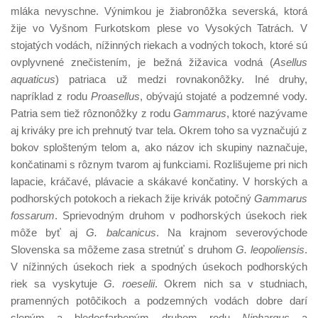
mláka nevyschne. Výnimkou je žiabronôžka severská, ktorá
žije vo Vyšnom Furkotskom plese vo Vysokých Tatrách. V
stojatých vodách, nížinných riekach a vodných tokoch, ktoré sú
ovplyvnené znečistením, je bežná žižavica vodná (
Asellus
aquaticus
) patriaca už medzi rovnakonôžky. Iné druhy,
napríklad z rodu
Proasellus
, obývajú stojaté a podzemné vody.
Patria sem tiež rôznonôžky z rodu
Gammarus
, ktoré nazývame
aj kriváky pre ich prehnutý tvar tela. Okrem toho sa vyznačujú z
bokov splošteným telom a, ako názov ich skupiny naznačuje,
končatinami s rôznym tvarom aj funkciami. Rozlišujeme pri nich
lapacie, kráčavé, plávacie a skákavé končatiny. V horských a
podhorských potokoch a riekach žije krivák potočný
Gammarus
fossarum
. Sprievodným druhom v podhorských úsekoch riek
môže byť aj
G. balcanicus
. Na krajnom severovýchode
Slovenska sa môžeme zasa stretnúť s druhom
G. leopoliensis
.
V nížinných úsekoch riek a spodných úsekoch podhorských
riek sa vyskytuje
G. roeselii
. Okrem nich sa v studniach,
pramenných potôčikoch a podzemných vodách dobre darí
slepým a bledosfarbeným druhom rodu
Niphargus
a