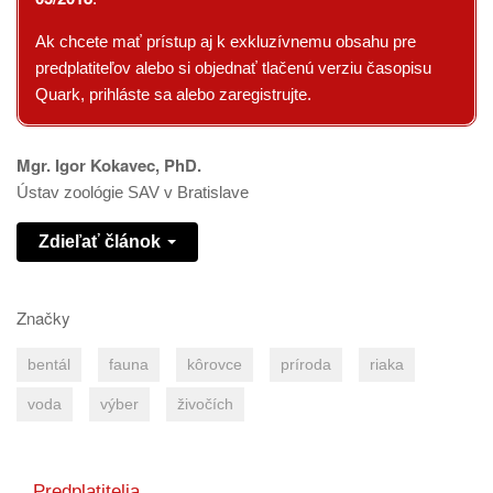
Ak chcete mať prístup aj k exkluzívnemu obsahu pre
predplatiteľov alebo si objednať tlačenú verziu časopisu
Quark, prihláste sa alebo zaregistrujte.
Mgr. Igor Kokavec, PhD.
Ústav zoológie SAV v Bratislave
Zdieľať článok
Značky
bentál
fauna
kôrovce
príroda
riaka
voda
výber
živočích
Predplatitelia