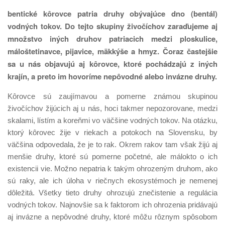
bentické kôrovce patria druhy obývajúce dno (bentál)
vodných tokov. Do tejto skupiny živočíchov zaraďujeme aj
množstvo iných druhov patriacich medzi ploskulice,
máloštetinavce, pijavice, mäkkýše a hmyz. Čoraz častejšie
sa u nás objavujú aj kôrovce, ktoré pochádzajú z iných
krajín, a preto im hovoríme nepôvodné alebo invázne druhy.
Kôrovce sú zaujímavou a pomerne známou skupinou
živočíchov žijúcich aj u nás, hoci takmer nepozorovane, medzi
skalami, lístím a koreňmi vo väčšine vodných tokov. Na otázku,
ktorý kôrovec žije v riekach a potokoch na Slovensku, by
väčšina odpovedala, že je to rak. Okrem rakov tam však žijú aj
menšie druhy, ktoré sú pomerne početné, ale málokto o ich
existencii vie. Možno nepatria k takým ohrozeným druhom, ako
sú raky, ale ich úloha v riečnych ekosystémoch je nemenej
dôležitá. Všetky tieto druhy ohrozujú znečistenie a regulácia
vodných tokov. Najnovšie sa k faktorom ich ohrozenia pridávajú
aj invázne a nepôvodné druhy, ktoré môžu rôznym spôsobom