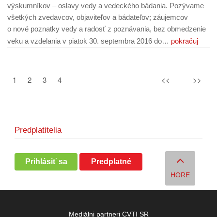
výskumníkov – oslavy vedy a vedeckého bádania. Pozývame
všetkých zvedavcov, objaviteľov a bádateľov; záujemcov
o nové poznatky vedy a radosť z poznávania, bez obmedzenie
pokračuj
veku a vzdelania v piatok 30. septembra 2016 do…
1
2
3
4
<<
>>
Predplatitelia
Prihlásiť sa
Predplatné
HORE
Mediálni partneri CVTI SR