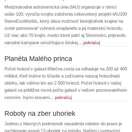
Medzinárodná astronomická únia (IAU) organizuje v rámci
osláv 100. výročia svojho založenia celosvetový projekt IAU100
NameExoWorlds, ktorý dáva možnosť ktorejkoľvek krajine na
svete pomenovať vybranú exoplanétu a jej materskú hviezdu.
Už viac ako 70 krajín, medzi ktoré patrí aj Slovensko, pripravilo
pokračuj
národné kampane umožňujúce širokej…
Planéta Malého princa
Počet hviezd v galaxii Mliečna cesta sa odhaduje na 200 až 400
miliárd. Keď máme to šťastie a zažívame naozaj hviezdnatú
oblohu, tak vidíme len asi 2 500 hviezd. Počet hviezd v našej
galaxii sa približne rovná počtu galaxií v našom pozorovateľnom
pokračuj
vesmíre. Inými slovami…
Roboty na zber uhoriek
Jednou z hlavných podmienok nasadenia robotov do praxe je
nazbieranie aspoň 13 uhoriek za minútu. Našimi i svetovými