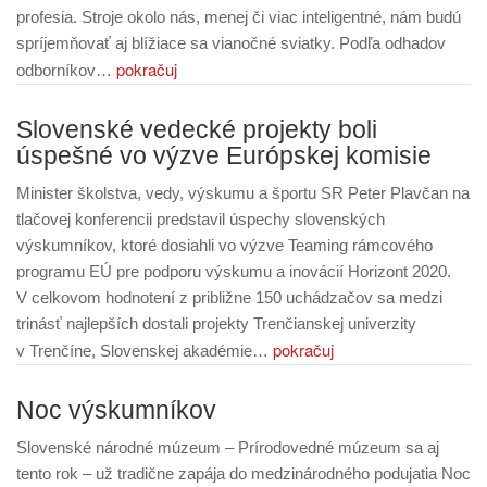
profesia. Stroje okolo nás, menej či viac inteligentné, nám budú
spríjemňovať aj blížiace sa vianočné sviatky. Podľa odhadov
pokračuj
odborníkov…
Slovenské vedecké projekty boli
úspešné vo výzve Európskej komisie
Minister školstva, vedy, výskumu a športu SR Peter Plavčan na
tlačovej konferencii predstavil úspechy slovenských
výskumníkov, ktoré dosiahli vo výzve Teaming rámcového
programu EÚ pre podporu výskumu a inovácií Horizont 2020.
V celkovom hodnotení z približne 150 uchádzačov sa medzi
trinásť najlepších dostali projekty Trenčianskej univerzity
pokračuj
v Trenčíne, Slovenskej akadémie…
Noc výskumníkov
Slovenské národné múzeum – Prírodovedné múzeum sa aj
tento rok – už tradične zapája do medzinárodného podujatia Noc