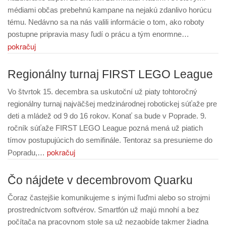
médiami občas prebehnú kampane na nejakú zdanlivo horúcu
tému. Nedávno sa na nás valili informácie o tom, ako roboty
postupne pripravia masy ľudí o prácu a tým enormne…
pokračuj
Regionálny turnaj FIRST LEGO League
Vo štvrtok 15. decembra sa uskutoční už piaty tohtoročný
regionálny turnaj najväčšej medzinárodnej robotickej súťaže pre
deti a mládež od 9 do 16 rokov. Konať sa bude v Poprade. 9.
ročník súťaže FIRST LEGO League pozná mená už piatich
tímov postupujúcich do semifinále. Tentoraz sa presunieme do
pokračuj
Popradu,…
Čo nájdete v decembrovom Quarku
Čoraz častejšie komunikujeme s inými ľuďmi alebo so strojmi
prostredníctvom softvérov. Smartfón už majú mnohí a bez
počítača na pracovnom stole sa už nezaobíde takmer žiadna