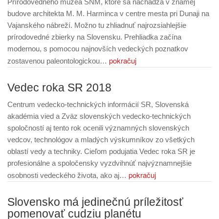
Prírodovedného múzea SNM, ktoré sa nachádza v známej
budove architekta M. M. Harminca v centre mesta pri Dunaji na
Vajanského nábreží. Možno tu zhliadnuť najrozsiahlejšie
prírodovedné zbierky na Slovensku. Prehliadka začína
modernou, s pomocou najnovších vedeckých poznatkov
pokračuj
zostavenou paleontologickou…
Vedec roka SR 2018
Centrum vedecko-technických informácií SR, Slovenská
akadémia vied a Zväz slovenských vedecko-technických
spoločností aj tento rok ocenili významných slovenských
vedcov, technológov a mladých výskumníkov zo všetkých
oblastí vedy a techniky. Cieľom podujatia Vedec roka SR je
profesionálne a spoločensky vyzdvihnúť najvýznamnejšie
pokračuj
osobnosti vedeckého života, ako aj…
Slovensko má jedinečnú príležitosť
pomenovať cudziu planétu