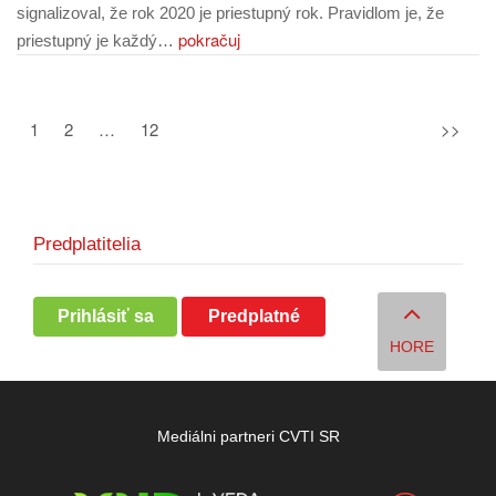
signalizoval, že rok 2020 je priestupný rok. Pravidlom je, že
pokračuj
priestupný je každý…
1
2
…
12
>>
Predplatitelia
Prihlásiť sa
Predplatné
HORE
Mediálni partneri CVTI SR