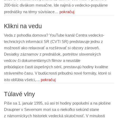
200-tisíc divákom mesačne. Ide najmä o vedecko-populárne
pokračuj
prednášky na témy súvisiace…
Klikni na vedu
Veda z pohodlia domova? YouTube kanál Centra vedecko-
technických informácií SR (CVTI SR) predstavuje jednu z
možností ako relaxovať a rozširovať si obzory zároveň.
Desiatky záznamov z prednášok, portrétov slovenských
vedcov či dokumentárnych filmov a neustále
pribúdajúce časti úspešných sérií, prestavujú hodiny kvalitne
stráveného času. V budúcnosti pribudnú nové formáty, ktoré si
pokračuj
isto obľúbia všetci,…
Túlavé vlny
Píše sa 1. január 1995, sú asi tri hodiny popoludní a na plošine
Draupner v Severnom mori sa o niekoľko sekúnd stane
z námorníckych historiek vedecká skutočnosť. V minulosti