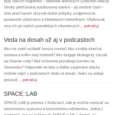
byty vtáčích migrantov – belorítok domových (Delichon urbica).
Útroby piešťanskej autobusovej stanice – jej strešné časti –
ešte pred časom ukrývali útulné príbytky svojpomocne
postavené užitočnými a štebotavými belorítkami. Obdivovali
pokračuj
sme ich pri našich pravidelných víkendových…
Veda na dosah už aj v podcastoch
Ako vie zeleň ochladiť horúce mestá? Ako vznikla slnečná
sústava a koľko stojí meteorit? Ako funguje ekologický zázrak
na čistenie vody? Aké ochorenia prenášajú komáre na
Slovensku? Odpovede na tieto a ďalšie zaujímavé otázky
môžete nájsť v podcastoch Veda na dosah. Vedci sa usilujú
pokračuj
posúvať…
SPACE::LAB
SPACE::LAB je priestor v Košiciach, kde je možné venovať sa
vesmírnemu výskumu a kozmickému inžinierstvu. Jedna z
možností, ako sa môžete do SPACE::LAB-u dostať, sú