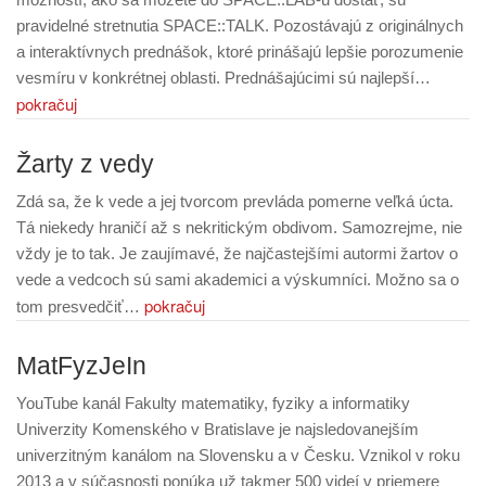
pravidelné stretnutia SPACE::TALK. Pozostávajú z originálnych
a interaktívnych prednášok, ktoré prinášajú lepšie porozumenie
vesmíru v konkrétnej oblasti. Prednášajúcimi sú najlepší…
pokračuj
Žarty z vedy
Zdá sa, že k vede a jej tvorcom prevláda pomerne veľká úcta.
Tá niekedy hraničí až s nekritickým obdivom. Samozrejme, nie
vždy je to tak. Je zaujímavé, že najčastejšími autormi žartov o
vede a vedcoch sú sami akademici a výskumníci. Možno sa o
pokračuj
tom presvedčiť…
MatFyzJeIn
YouTube kanál Fakulty matematiky, fyziky a informatiky
Univerzity Komenského v Bratislave je najsledovanejším
univerzitným kanálom na Slovensku a v Česku. Vznikol v roku
2013 a v súčasnosti ponúka už takmer 500 videí v priemere