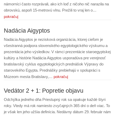
námorníci často rozprávali, ako ich loď z ničoho nič narazila na
obrovskú, aspoň 15-metrovú vlnu. Prežili to vraj len o…
pokračuj
Nadácia Aigyptos
Nadácia Aigyptos je nezisková organizácia, ktorej cieľom je
všestranná podpora slovenského egyptologického výskumu a
prezentácia jeho výsledkov. V rámci prezentácie staroegyptskej
kultúry a histórie Nadácia Aigyptos usporadúva pre verejnosť
bratislavský cyklus egyptologických prednášok Výpravy do
starovekého Egypta. Prednášky prebiehajú v spolupráci s
pokračuj
Múzeom mesta Bratislavy,…
Vedátor 2 + 1: Popretie objavu
Odchýlka jedného dňa Priestupný rok sa opakuje každé štyri
roky. Vtedy má rok namiesto zvyčajných 365 dní o deň viac. To
je však len jeho užšia definícia. Nedávny dátum 29. február nám